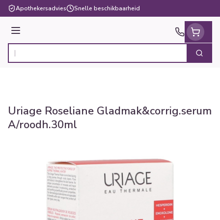
Ga naar de inhoud
Apothekersadvies
Snelle beschikbaarheid
Menu
Zoek
Product, merk, categorie...
Uriage Roseliane Gladmak&corrig.serum
A/roodh.30ml