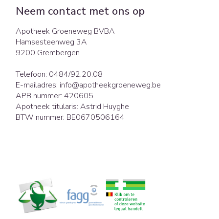
Eelt
Neem contact met ons op
Zuurstof
Eksteroog - lik
Ademhalingsst
Apotheek Groeneweg BVBA
Toon meer
Hamsesteenweg 3A
9200
Grembergen
Spieren en gew
Telefoon:
0484/92.20.08
Specifiek voor
Naalden en spu
E-mailadres:
info@
apotheekgroeneweg.be
APB nummer:
420605
Lichaamsverzor
Spuiten
Infecties
Apotheek titularis:
Astrid Huyghe
Deodorant
Oplossing voor i
BTW nummer:
BE0670506164
Gezichtsverzorg
Naalden
Luizen
Naalden voor in
pennaalden
Toon meer
Diagnostica
Haar