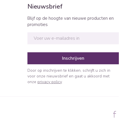
Bed
Nieuwsbrief
ng zon
Doorliggen - decubitis
ie
Urinewegen
Blijf op de hoogte van nieuwe producten en
Toon meer
promoties
E-mail adres
id, spanning
Stoppen met roken
t en intieme
n Orthopedie
Gezichtsreiniging -
Instrumenten
sche
ontschminken
Inschrijven
 anticonceptie
Reinigingsmelk, - crème, -
Anti tumor middelen
olie en gel
Door op inschrijven te klikken, schrijft u zich in
jn
voor onze nieuwsbrief en gaat u akkoord met
Tonic - lotion
orging
onze
privacy policy
.
Anesthesie
Micellair water
t
Specifiek voor de ogen
ie
Diverse geneesmiddelen
Toon meer