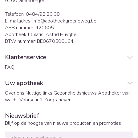
9200
Grembergen
Telefoon:
0484/92.20.08
E-mailadres:
info@
apotheekgroeneweg.be
APB nummer:
420605
Apotheek titularis:
Astrid Huyghe
BTW nummer:
BE0670506164
Klantenservice
FAQ
Uw apotheek
Over ons
Nuttige links
Gezondheidsnieuws
Apotheker van
wacht
Voorschrift
Zorgtarieven
Nieuwsbrief
Blijf op de hoogte van nieuwe producten en promoties
E-mail adres