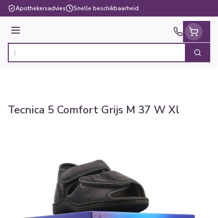
Ga naar de inhoud
Apothekersadvies
Snelle beschikbaarheid
Menu
Zoek
Product, merk, categorie...
Tecnica 5 Comfort Grijs M 37 W Xl