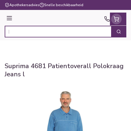
Ga naar de inhoud
Apothekersadvies
Snelle beschikbaarheid
Menu
Zoek
Product, merk, categorie...
Suprima 4681 Patientoverall Polokraag
Jeans l