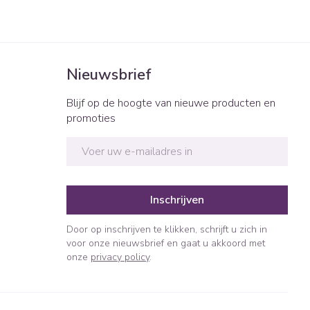
Bed
ng zon
Doorliggen - decubitis
ie
Urinewegen
Toon meer
Nieuwsbrief
id, spanning
Stoppen met roken
Blijf op de hoogte van nieuwe producten en
t en intieme
n Orthopedie
Gezichtsreiniging -
Instrumenten
promoties
sche
ontschminken
E-mail adres
 anticonceptie
Reinigingsmelk, - crème, -
Anti tumor middelen
olie en gel
jn
Tonic - lotion
orging
Anesthesie
Inschrijven
Micellair water
Door op inschrijven te klikken, schrijft u zich in
t
Specifiek voor de ogen
voor onze nieuwsbrief en gaat u akkoord met
ie
Diverse geneesmiddelen
onze
privacy policy
.
Toon meer