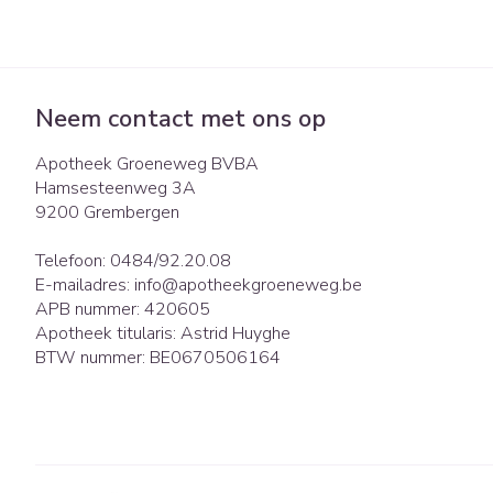
Eelt
Zuurstof
Eksteroog - lik
Ademhalingsst
Toon meer
Neem contact met ons op
Spieren en gew
Apotheek Groeneweg BVBA
Specifiek voor
Naalden en spu
Hamsesteenweg 3A
9200
Grembergen
Lichaamsverzor
Spuiten
Infecties
Deodorant
Oplossing voor i
Telefoon:
0484/92.20.08
E-mailadres:
info@
apotheekgroeneweg.be
Gezichtsverzorg
Naalden
APB nummer:
420605
Luizen
Naalden voor in
Apotheek titularis:
Astrid Huyghe
pennaalden
BTW nummer:
BE0670506164
Toon meer
Diagnostica
Haar