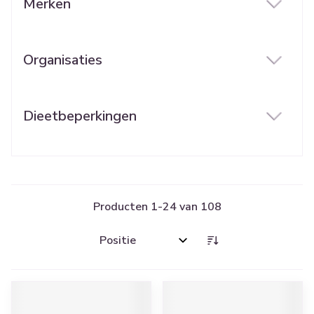
Merken
filter
Organisaties
filter
Dieetbeperkingen
filter
Producten
1
-
24
van
108
Sorteer op: