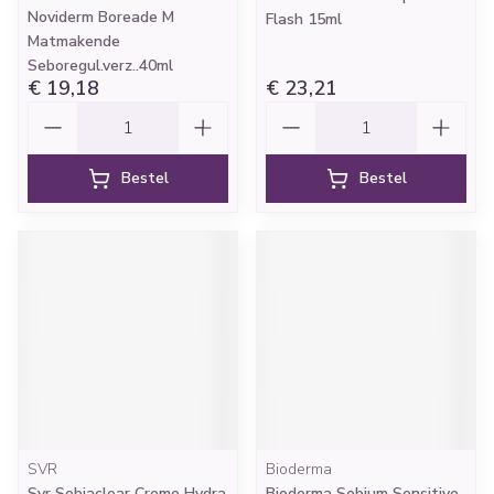
Noviderm Boreade M
Flash 15ml
Matmakende
Seboregul.verz..40ml
€ 19,18
€ 23,21
Aantal
Aantal
Bestel
Bestel
SVR
Bioderma
Svr Sebiaclear Creme Hydra
Bioderma Sebium Sensitive