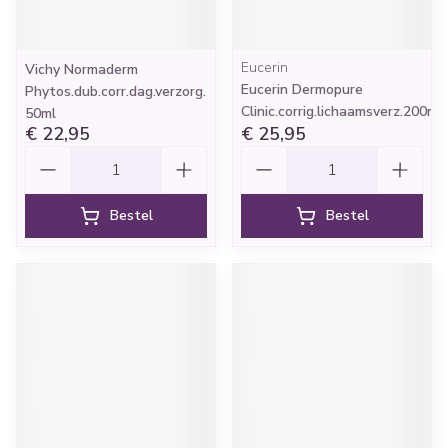
Eucerin
Vichy Normaderm
Eucerin Dermopure
Phytos.dub.corr.dag.verzorg.
Clinic.corrig.lichaamsverz.200ml
50ml
€ 22,95
€ 25,95
Aantal
Aantal
Bestel
Bestel