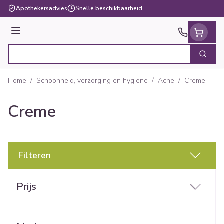
Ga naar de inhoud
Apothekersadvies
Snelle beschikbaarheid
Menu
Zoek
Product, merk, categorie...
Home
/
Schoonheid, verzorging en hygiëne
/
Acne
/
Creme
Creme
Filteren
Doorgaan naar productlijst
Prijs
filter