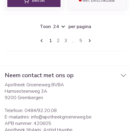
Niet beschikbaar
Bestel
Toon
per pagina
Pagina's
U lees momenteel pagina
Pagina
Pagina
Pagina
1
2
3
...
5
Neem contact met ons op
Apotheek Groeneweg BVBA
Hamsesteenweg 3A
9200
Grembergen
Telefoon:
0484/92.20.08
E-mailadres:
info@
apotheekgroeneweg.be
APB nummer:
420605
Apotheek titularis:
Astrid Huyghe