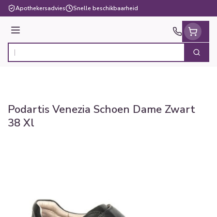
Ga naar de inhoud
Apothekersadvies
Snelle beschikbaarheid
Menu
Zoek
Product, merk, categorie...
Podartis Venezia Schoen Dame Zwart
38 Xl