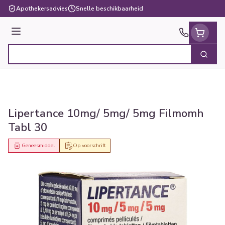
Ga naar de inhoud
Apothekersadvies
Snelle beschikbaarheid
Menu
Zoek
Product, merk, categorie...
Lipertance 10mg/ 5mg/ 5mg Filmomh
Tabl 30
Geneesmiddel
Op voorschrift