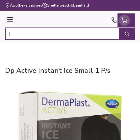
Ga naar de inhoud
Apothekersadvies
Snelle beschikbaarheid
Menu
Zoek
Product, merk, categorie...
Dp Active Instant Ice Small 1 P/s