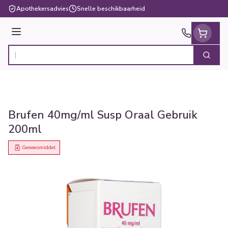
Ga naar de inhoud
Apothekersadvies
Snelle beschikbaarheid
Menu
Zoek
Product, merk, categorie...
Brufen 40mg/ml Susp Oraal Gebruik
200ml
Geneesmiddel