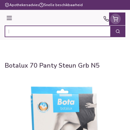
Ga naar de inhoud
Apothekersadvies
Snelle beschikbaarheid
Menu
Zoek
Product, merk, categorie...
Botalux 70 Panty Steun Grb N5