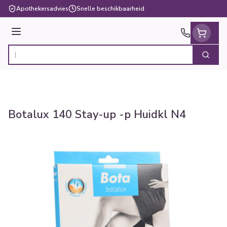
Ga naar de inhoud
Apothekersadvies
Snelle beschikbaarheid
Menu
Zoek
Product, merk, categorie...
Botalux 140 Stay-up -p Huidkl N4