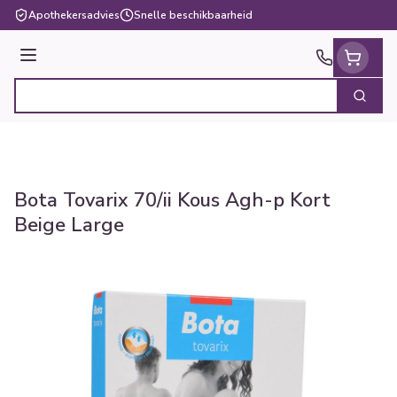
Ga naar de inhoud
Apothekersadvies
Snelle beschikbaarheid
Menu
Zoek
Product, merk, categorie...
Bota Tovarix 70/ii Kous Agh-p Kort
Beige Large