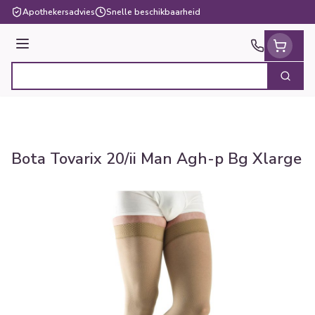
Ga naar de inhoud
Apothekersadvies
Snelle beschikbaarheid
Menu
Zoek
Product, merk, categorie...
Bota Tovarix 20/ii Man Agh-p Bg Xlarge