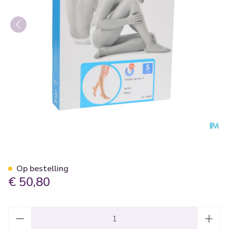
Bota Tovarix 20/i Kous Ad-p 
Op bestelling
€ 50,80
Aantal