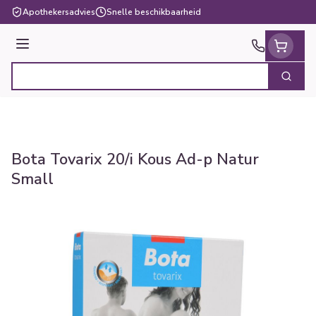
Ga naar de inhoud
Apothekersadvies
Snelle beschikbaarheid
Menu
Zoek
Product, merk, categorie...
Bota Tovarix 20/i Kous Ad-p Natur
Small