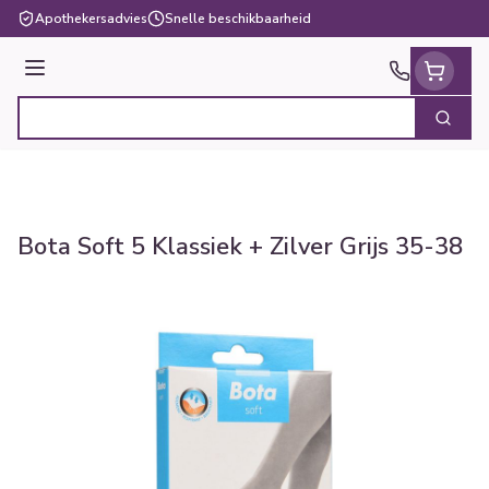
Ga naar de inhoud
Apothekersadvies
Snelle beschikbaarheid
Menu
Zoek
Product, merk, categorie...
Bota Soft 5 Klassiek + Zilver Grijs 35-38