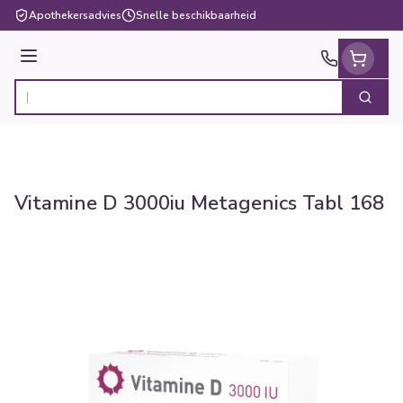
Ga naar de inhoud
Apothekersadvies
Snelle beschikbaarheid
Menu
Zoek
Product, merk, categorie...
Vitamine D 3000iu Metagenics Tabl 168