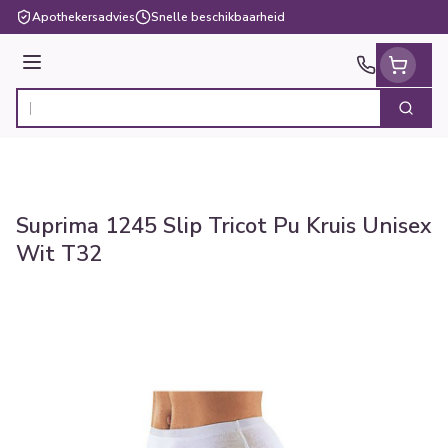
Ga naar de inhoud
Apothekersadvies
Snelle beschikbaarheid
Menu
Zoek
Product, merk, categorie...
Suprima 1245 Slip Tricot Pu Kruis Unisex
Wit T32