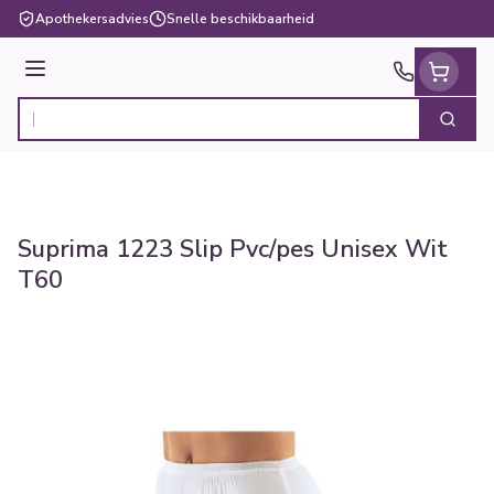
Ga naar de inhoud
Apothekersadvies
Snelle beschikbaarheid
Menu
Zoek
Product, merk, categorie...
Suprima 1223 Slip Pvc/pes Unisex Wit
T60