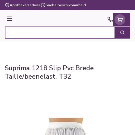
Ga naar de inhoud
Apothekersadvies
Snelle beschikbaarheid
Menu
Zoek
Product, merk, categorie...
Suprima 1218 Slip Pvc Brede
Taille/beenelast. T32