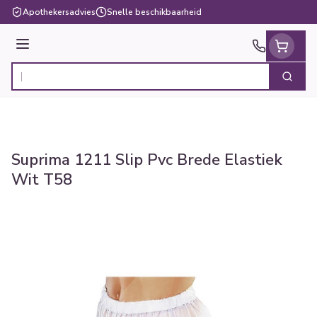
Ga naar de inhoud
Apothekersadvies
Snelle beschikbaarheid
Menu
Zoek
Product, merk, categorie...
Suprima 1211 Slip Pvc Brede Elastiek
Wit T58