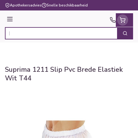
Ga naar de inhoud
Apothekersadvies
Snelle beschikbaarheid
Menu
Zoek
Product, merk, categorie...
Suprima 1211 Slip Pvc Brede Elastiek
Wit T44