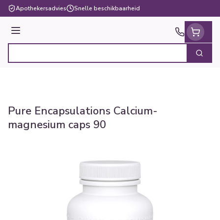
Ga naar de inhoud
Apothekersadvies
Snelle beschikbaarheid
Menu
Zoek
Product, merk, categorie...
Pure Encapsulations Calcium-
magnesium caps 90