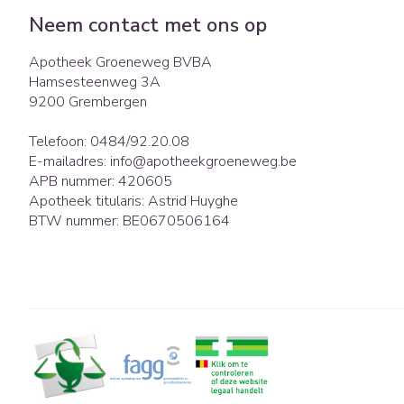
Eelt
Zuurstof
Neem contact met ons op
Eksteroog - lik
Ademhalingsst
Apotheek Groeneweg BVBA
Toon meer
Hamsesteenweg 3A
9200
Grembergen
Spieren en gew
Specifiek voor
Naalden en spu
Telefoon:
0484/92.20.08
E-mailadres:
info@
apotheekgroeneweg.be
Lichaamsverzor
Spuiten
APB nummer:
420605
Infecties
Apotheek titularis:
Astrid Huyghe
Deodorant
Oplossing voor i
BTW nummer:
BE0670506164
Gezichtsverzorg
Naalden
Luizen
Naalden voor in
pennaalden
Toon meer
Diagnostica
Haar