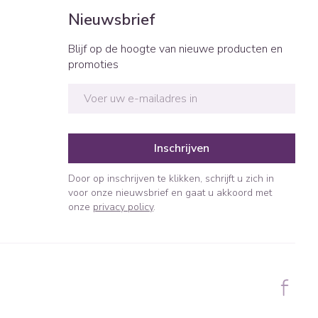
Bed
Nieuwsbrief
ng zon
Doorliggen - decubitis
ie
Urinewegen
Blijf op de hoogte van nieuwe producten en
Toon meer
promoties
id, spanning
Stoppen met roken
E-mail adres
t en intieme
n Orthopedie
Gezichtsreiniging -
Instrumenten
sche
ontschminken
Inschrijven
 anticonceptie
Reinigingsmelk, - crème, -
Anti tumor middelen
olie en gel
jn
Door op inschrijven te klikken, schrijft u zich in
Tonic - lotion
voor onze nieuwsbrief en gaat u akkoord met
orging
Anesthesie
onze
privacy policy
.
Micellair water
t
Specifiek voor de ogen
ie
Diverse geneesmiddelen
Toon meer