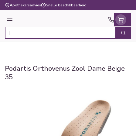
Ga naar de inhoud
Apothekersadvies
Snelle beschikbaarheid
Menu
Zoek
Product, merk, categorie...
Podartis Orthovenus Zool Dame Beige
35