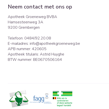
Eelt
Zuurstof
Neem contact met ons op
Eksteroog - lik
Ademhalingsst
Apotheek Groeneweg BVBA
Toon meer
Hamsesteenweg 3A
9200
Grembergen
Spieren en gew
Specifiek voor
Naalden en spu
Telefoon:
0484/92.20.08
E-mailadres:
info@
apotheekgroeneweg.be
Lichaamsverzor
Spuiten
APB nummer:
420605
Infecties
Apotheek titularis:
Astrid Huyghe
Deodorant
Oplossing voor i
BTW nummer:
BE0670506164
Gezichtsverzorg
Naalden
Luizen
Naalden voor in
pennaalden
Toon meer
Diagnostica
Haar