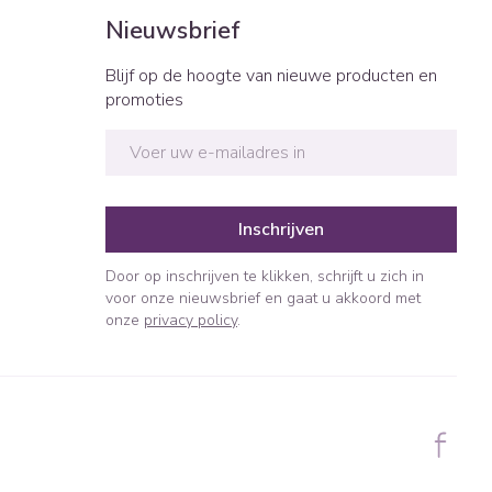
Bed
Nieuwsbrief
ng zon
Doorliggen - decubitis
ie
Urinewegen
Blijf op de hoogte van nieuwe producten en
Toon meer
promoties
id, spanning
Stoppen met roken
E-mail adres
t en intieme
n Orthopedie
Gezichtsreiniging -
Instrumenten
sche
ontschminken
Inschrijven
 anticonceptie
Reinigingsmelk, - crème, -
Anti tumor middelen
olie en gel
jn
Door op inschrijven te klikken, schrijft u zich in
Tonic - lotion
voor onze nieuwsbrief en gaat u akkoord met
orging
Anesthesie
onze
privacy policy
.
Micellair water
t
Specifiek voor de ogen
ie
Diverse geneesmiddelen
Toon meer