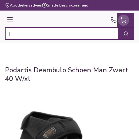
Ga naar de inhoud
Apothekersadvies
Snelle beschikbaarheid
Menu
Zoek
Product, merk, categorie...
Podartis Deambulo Schoen Man Zwart
40 W/xl