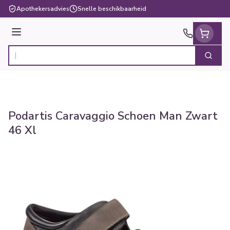
Ga naar de inhoud
Apothekersadvies
Snelle beschikbaarheid
Menu
Zoek
Product, merk, categorie...
Podartis Caravaggio Schoen Man Zwart
46 Xl