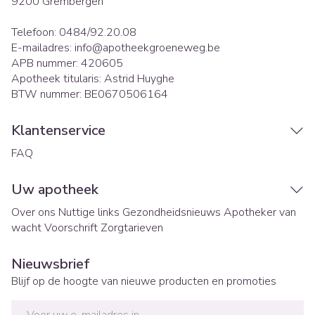
9200
Grembergen
Telefoon:
0484/92.20.08
E-mailadres:
info@
apotheekgroeneweg.be
APB nummer:
420605
Apotheek titularis:
Astrid Huyghe
BTW nummer:
BE0670506164
Klantenservice
FAQ
Uw apotheek
Over ons
Nuttige links
Gezondheidsnieuws
Apotheker van
wacht
Voorschrift
Zorgtarieven
Nieuwsbrief
Blijf op de hoogte van nieuwe producten en promoties
E-mail adres