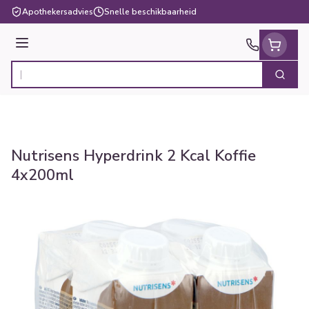
Ga naar de inhoud
Apothekersadvies
Snelle beschikbaarheid
Menu
Zoek
Product, merk, categorie...
Nutrisens Hyperdrink 2 Kcal Koffie
4x200ml