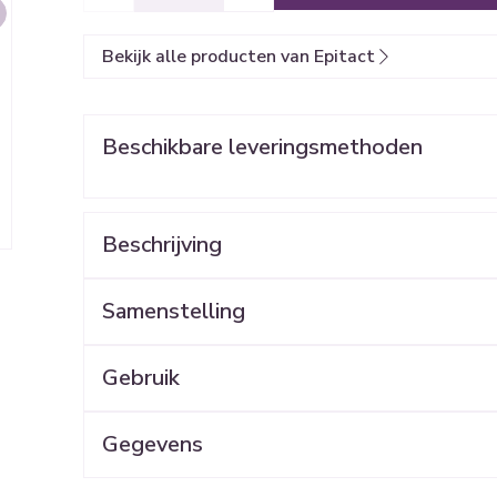
en
Kruidenthee
Kat
Licht- en
Duiven en v
Toon meer
Toon meer
warmtether
Bekijk alle producten van Epitact
0+ categorie
Wondzorg
Ogen
EHBO
Neus
ven
Spieren en gewrichten
Gemoed en 
Neus
Ogen
lie
Homeopathie
eeskunde categorie
Vilt
Ooginfecties
Podologie
Tabletten
Beschikbare leveringsmethoden
Spray
Oogspoelin
Handschoenen
Anti allergische en anti
Cold - Hot t
Neussprays 
Oren
Ogen
en EHBO categorie
denborstels
inflammatoire middelen
Oogdruppel
warm/koud
l
Wondhelend
os
 antiviraal
Ontzwellende middelen
Creme - gel
Verbanddoz
nsecten categorie
Beschrijving
Brandwonden
 pluimen
Accessoires
Glaucoom
Droge ogen
Medische hu
Toon meer
Hamertenen, klauwtenen, likdoorns, holle voeten.
elen categorie
Samenstelling
Toon meer
Toon meer
SAMENSTELLING
Gebruik
en
e en
Nagels
Diabetes
Hart- en bloedvaten
Zonnebesc
Stoma
Bloedverdun
GEBRUIKSADVIES
stolling
Gegevens
elt en kloven
Nagellak
Bloedglucosemeter
Aftersun
Stomazakje
len
pray
Kalk- en schimmelnagels
Teststrips en naalden
Lippen
Stomaplaatj
CNK
2564201