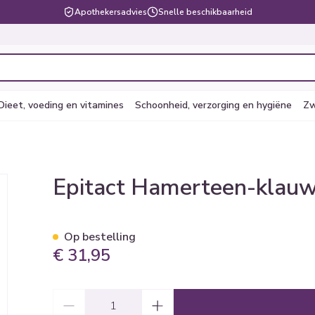
Apothekersadvies
Snelle beschikbaarheid
Dieet, voeding en vitamines
Schoonheid, verzorging en hygiëne
Zw
n Vrouw Gel Sil 1paar
Epitact Hamerteen-klauw
e
en
lsel
Lichaamsverzorging
Voeding
Baby
Prostaat
Bachbloesem
Kousen, panty's en
Dierenvoeding
Hoest
Lippen
Vitamines 
Kinderen
Menopauze
Oliën
Lingerie
Supplemen
Pijn en koor
sokken
supplemen
 verzorging en hygiëne categorie
arren
er
ingerie
ctenbeten
Bad en douche
Thee, Kruidenthee
Fopspenen en accessoires
Hond
Droge hoest
Voedend
Luizen
BH's
baby - kinde
Kousen
Vitamine A
Op bestelling
Snurken
Spieren en 
r en
 en pancreas
Deodorant
Babyvoeding
Luiers
Kat
Diepzittende slijmhoest
Koortsblaze
Tanden
Zwangerscha
€ 31,95
Panty's
Antioxydant
ng en vitamines categorie
ging
inaties
incet
Zeer droge, geïrriteerde huid
Sportvoeding
Tandjes
Andere dieren
Combinatie droge hoest en
Verzorging e
Sokken
Aminozuren
& gel
en huidproblemen
slijmhoest
upplementen
Specifieke voeding
Voeding - melk
Vitamines e
Pillendozen
Batterijen
Aantal
Calcium
Ontharen en epileren
Massagebalsem en inhalatie
ap en kinderen categorie
Toon meer
Toon meer
Toon meer