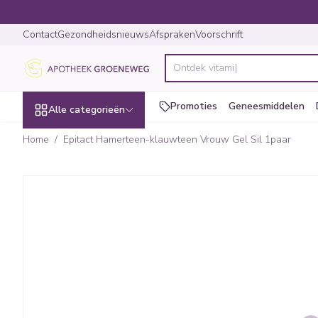
Ga naar de inhoud
Dia 1 van 1
Contact
Gezondheidsnieuws
Afspraken
Voorschrift
Product, merk, categorie...
Promoties
Geneesmiddelen
Alle categorieën
Home
/
Epitact Hamerteen-klauwteen Vrouw Gel Sil 1paar
Promoties
Epitact Hamerteen-klauwtee
Schoonheid,
Haar en Hoofd
Afslanken
Zwangerschap
Geheugen
Aromatherapi
Lenzen en brill
Insecten
Maag darm ste
verzorging en hygiëne
Toon submenu voor Schoonheid,
Kammen - ontw
Maaltijdvervang
Zwangerschapsl
Verstuiver
Lensproducten
Verzorging inse
Maagzuur
Dieet, voeding en
Seksualiteit
Beschadigd haa
Eetlustremmer
Borstvoeding
Essentiële oliën
Brillen
Anti insecten
Lever, galblaas
vitamines
hoofdirritatie
Toon submenu voor Dieet, voedi
Platte buik
Lichaamsverzor
Complex - comb
Teken tang of p
Braken
Styling - spray 
Vetverbranders
Vitamines en s
Laxeermiddelen
Zwangerschap en
Zware benen
kinderen
Verzorging
Toon submenu voor Zwangersch
Toon meer
Toon meer
Toon meer