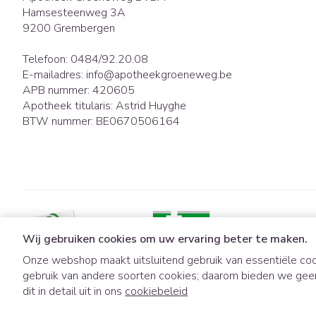
Hamsesteenweg 3A
9200
Grembergen
Telefoon:
0484/92.20.08
E-mailadres:
info@
apotheekgroeneweg.be
APB nummer:
420605
Apotheek titularis:
Astrid Huyghe
BTW nummer:
BE0670506164
Wij gebruiken cookies om uw ervaring beter te maken.
Onze webshop maakt uitsluitend gebruik van essentiële coo
gebruik van andere soorten cookies; daarom bieden we gee
Algemene verkoopsvoorwaarden
Privacy disclaimer
Cookies
dit in detail uit in ons
cookiebeleid