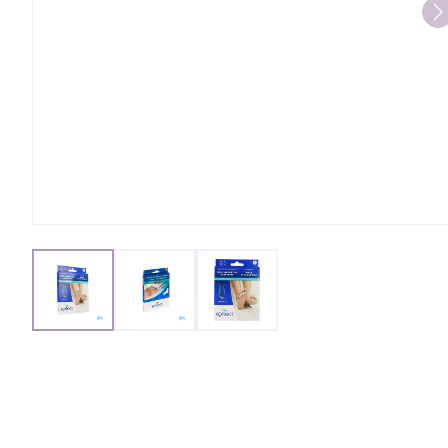
Oligo-element
Honden
Toon meer
Vitaliteit 50+
Toon submenu voor Vitaliteit 5
Thuiszorg
Huid
Nagels en hoe
Natuur geneeskunde
Mond
Plantaardige o
Toon submenu voor Natuur gen
Batterijen
Ontsmetten en
Droge mond
desinfecteren
Thuiszorg en EHBO
Toebehoren
Spijsvertering
Toon submenu voor Thuiszorg 
Elektrische tan
Schimmels
Steriel materiaa
Dieren en insecten
Interdentaal - fl
Koortsblaasjes -
Toon submenu voor Dieren en i
Vacht, huid of
Kunstgebit
Jeuk
Geneesmiddelen
View larger image
View larger image
View larger image
Toon submenu voor Geneesmidd
Toon meer
Voeten en ben
Aerosoltherapi
Zware benen
zuurstof
Droge voeten, e
Tabletten
Aerosol toestel
Blaren
Creme, gel en s