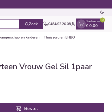
Oversc
0
0 artikelen
Zoek
0484/92.20.08
€ 0,00
Klant menu
angerschap en kinderen
Thuiszorg en EHBO
teen Vrouw Gel Sil 1paar
en
ten
ts
Handen
Voedingstherapie &
Zicht
Gemmotherapie
Incontinentie
Paarden
Mineralen, vitaminen en
ten
welzijn
tonica
ren
Handverzorging
Onderleggers
Ogen
Mineralen
gewrichten
Steunkousen
n
pslingerie
Handhygiëne
Luierbroekje
en - detox
Neus
Vitaminen
n hygiëne
Manicure & pedicure
Inlegverband
Keel
n supplementen
Incontinentieslips
Botten, spieren en
Bestel
Toon meer