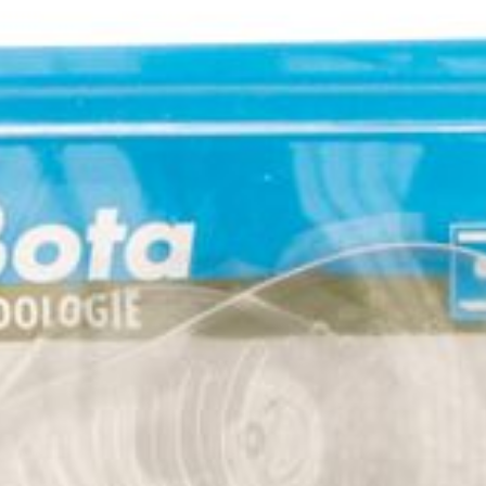
Mondmaskers
rging
Supplementen
Insectenwe
middelen
ssen
 geïrriteerde
Zelfbruiner
Scheren