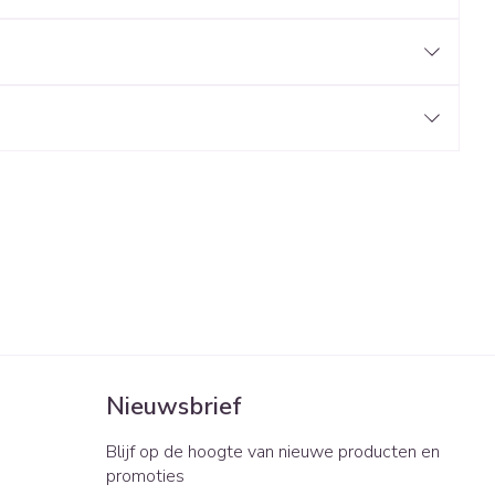
rende
Parfums en
geurproducten
CBD
Nieuwsbrief
Blijf op de hoogte van nieuwe producten en
promoties