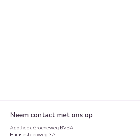
Pillendozen en
Gezichtsverzo
accessoires
Pigmentstoorni
Gevoelige huid -
huid
Gemengde huid
Doffe huid
Toon meer
Snurken
Neem contact met ons op
Apotheek Groeneweg BVBA
Hamsesteenweg 3A