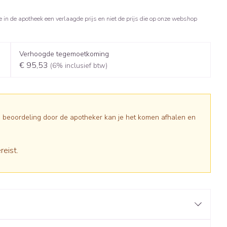
apie
Toon meer
e in de apotheek een verlaagde prijs en niet de prijs die op onze webshop
Diagnosetesten en
Mond en keel
stress
Vlooien en teken
meetapparatuur
Oren
Zuigtabletten
Verhoogde tegemoetkoming
Alcoholtest
g
Oordopjes
€ 95,53
(6% inclusief btw)
herapie -
en -druppels
Spray - oplossing
Mond, muil of snavel
Bloeddrukmeter
s
Oorreiniging
Cholesteroltest
en
Oordruppels
Hartslagmeter
lpmiddelen
Na beoordeling door de apotheker kan je het komen afhalen en
Toon meer
reist.
herming
ning en -
Hygiëne
Ergonomie
Aambeien
s
Bad en douche
Ademhaling en zuurstof
e
Badkamer