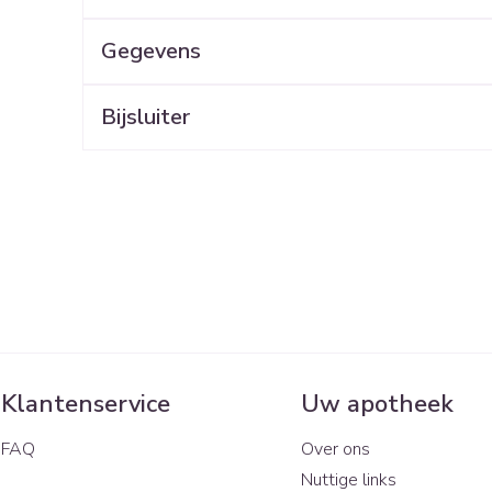
Mondmaskers
rging
Supplementen
Insectenwe
middelen
Gegevens
ssen
 geïrriteerde
Bijsluiter
Zelfbruiner
Scheren
Klantenservice
Uw apotheek
FAQ
Over ons
Nuttige links