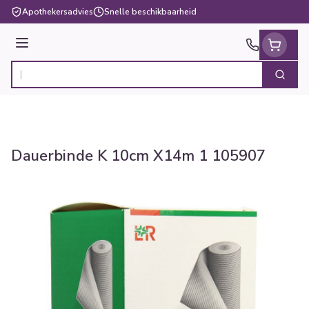
Ga naar de inhoud
Apothekersadvies
Snelle beschikbaarheid
Menu
Zoek
Product, merk, categorie...
Dauerbinde K 10cm X14m 1 105907