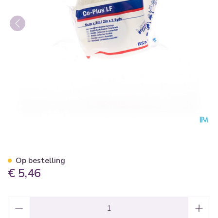
Coplus Bande Coh.z/latex 5
Op bestelling
€ 5,46
Aantal