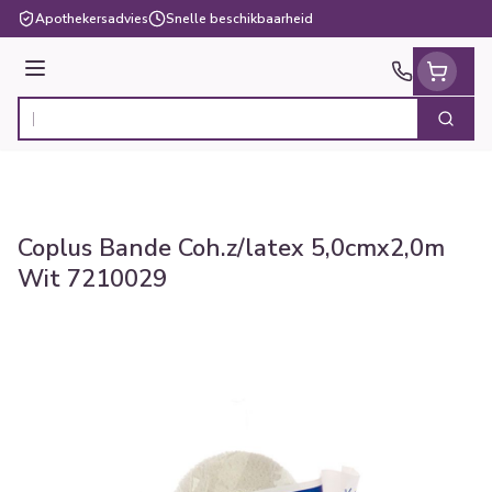
Ga naar de inhoud
Apothekersadvies
Snelle beschikbaarheid
Menu
Zoek
Product, merk, categorie...
Coplus Bande Coh.z/latex 5,0cmx2,0m
Wit 7210029