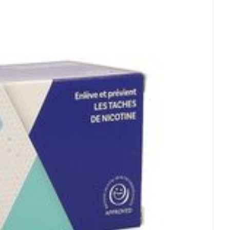
rende
Parfums en
geurproducten
CBD