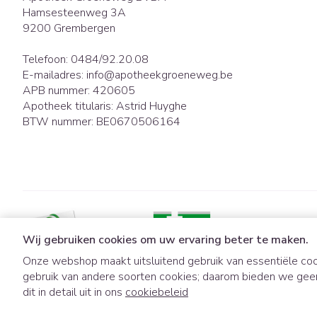
Hamsesteenweg 3A
9200
Grembergen
Telefoon:
0484/92.20.08
E-mailadres:
info@
apotheekgroeneweg.be
APB nummer:
420605
Apotheek titularis:
Astrid Huyghe
BTW nummer:
BE0670506164
Wij gebruiken cookies om uw ervaring beter te maken.
Onze webshop maakt uitsluitend gebruik van essentiële coo
gebruik van andere soorten cookies; daarom bieden we gee
Algemene verkoopsvoorwaarden
Privacy disclaimer
Cookies
dit in detail uit in ons
cookiebeleid