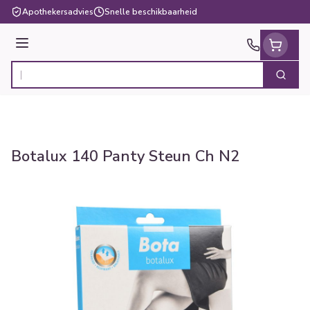
Ga naar de inhoud
Apothekersadvies
Snelle beschikbaarheid
Menu
Zoek
Product, merk, categorie...
Botalux 140 Panty Steun Ch N2