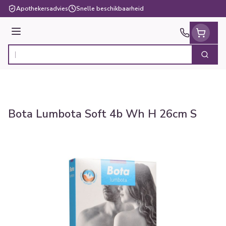
Ga naar de inhoud
Apothekersadvies
Snelle beschikbaarheid
Menu
Zoek
Product, merk, categorie...
Bota Lumbota Soft 4b Wh H 26cm S