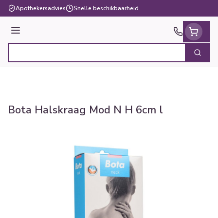
Ga naar de inhoud
Apothekersadvies
Snelle beschikbaarheid
Menu
Zoek
Product, merk, categorie...
Bota Halskraag Mod N H 6cm l