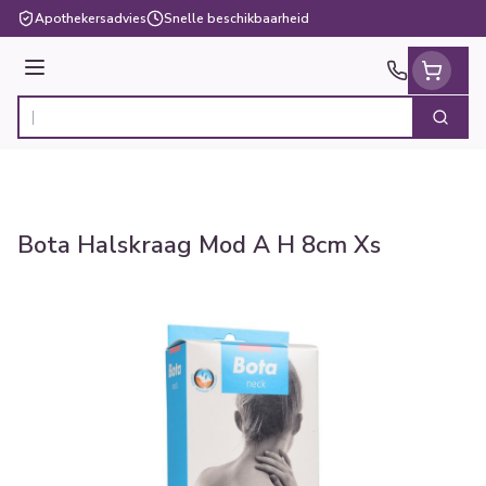
Ga naar de inhoud
Apothekersadvies
Snelle beschikbaarheid
Menu
Zoek
Product, merk, categorie...
Bota Halskraag Mod A H 8cm Xs