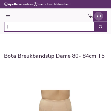
Ga naar de inhoud
Apothekersadvies
Snelle beschikbaarheid
Menu
Zoek
Product, merk, categorie...
Bota Breukbandslip Dame 80- 84cm T5